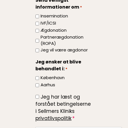
Send venligst
på
informationer om
*
din
behandling?
Insemination
IVF/ICSI
Ægdonation
Partnerægdonation
(ROPA)
Jeg vil være ægdonor
Jeg ønsker at blive
behandlet i:
*
København
Aarhus
Jeg har læst og
*
forstået betingelserne
i Sellmers Kliniks
privatlivspolitik