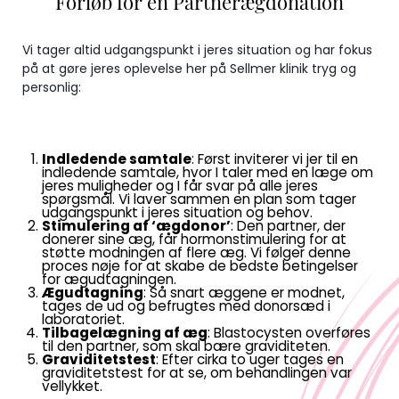
Forløb for en Partnerægdonation
Vi tager altid udgangspunkt i jeres situation og har fokus
på at gøre jeres oplevelse her på Sellmer klinik tryg og
personlig:
Indledende samtale
: Først inviterer vi jer til en
indledende samtale, hvor I taler med en læge om
jeres muligheder og I får svar på alle jeres
spørgsmål. Vi laver sammen en plan som tager
udgangspunkt i jeres situation og behov.
Stimulering af ‘ægdonor’
: Den partner, der
donerer sine æg, får hormonstimulering for at
støtte modningen af flere æg. Vi følger denne
proces nøje for at skabe de bedste betingelser
for ægudtagningen.
Ægudtagning
: Så snart æggene er modnet,
tages de ud og befrugtes med donorsæd i
laboratoriet.
Tilbagelægning af æg
: Blastocysten overføres
til den partner, som skal bære graviditeten.
Graviditetstest
: Efter cirka to uger tages en
graviditetstest for at se, om behandlingen var
vellykket.