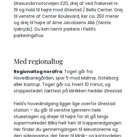
Øresundsmotorvejen E20, drej af ved frakørsel nr.
19 og hold til højre mod Ørestad / Bella Center. Drej
til venstre af Center Boulevard, kør ca. 250 meter
og drej til højre af Arne Jacobsens Allé (første
lyskryds). Du kan nemt parkere i Field’s
parkeringshus.
Med regionaltog
Regionaltog nordfra
: Toget går fra
Hovedbanegården, spor 5 mod Malmø, Göteborg
eller Kastrup. Toget går ca. hvert 10 minut, og
stoppestedet tættest på klinikken hedder Ørestad.
Field’s hovedindgang ligger lige overfor Ørestad
station – du går til venstre igennem hele
stueetagen og drejer til højre for at gå langs
supermarkedet Bilka helt hen til trappenedgangen.
Her finder du gennemgangen til elevatorerne og
den sideopgang, der fører til klinik- og kontordelen.