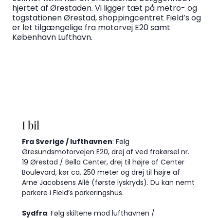
hjertet af Ørestaden. Vi ligger tæt på metro- og
togstationen Ørestad, shoppingcentret Field’s og
er let tilgængelige fra motorvej E20 samt
København Lufthavn.
I bil
Fra Sverige / lufthavnen
: Følg
Øresundsmotorvejen E20, drej af ved frakørsel nr.
19 Ørestad / Bella Center, drej til højre af Center
Boulevard, kør ca. 250 meter og drej til højre af
Arne Jacobsens Allé (første lyskryds). Du kan nemt
parkere i Field’s parkeringshus.
Sydfra
: Følg skiltene mod lufthavnen /