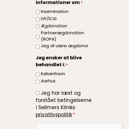
informationer om
*
din
behandling?
Insemination
IVF/ICSI
Ægdonation
Partnerægdonation
(ROPA)
Jeg vil være ægdonor
Jeg ønsker at blive
behandlet i:
*
København
Aarhus
Jeg har læst og
*
forstået betingelserne
i Sellmers Kliniks
privatlivspolitik
Recaptcha