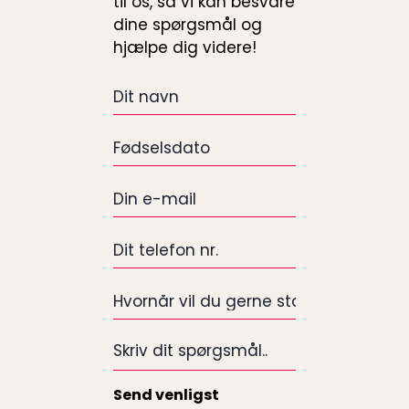
til os, så vi kan besvare
dine spørgsmål og
hjælpe dig videre!
Dit
navn
*
Fødselsdato
*
e-
mail
*
Dit
telefon
nr.
Hvornår
*
vil
du
Skriv
gerne
dit
starte
spørgsmål..
Send venligst
på