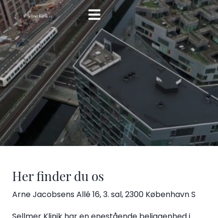
Hop
til
indholdet
Her finder du os
Arne Jacobsens Allé 16, 3. sal, 2300 København S
Sellmer Klinik har en enestående beliggenhed i