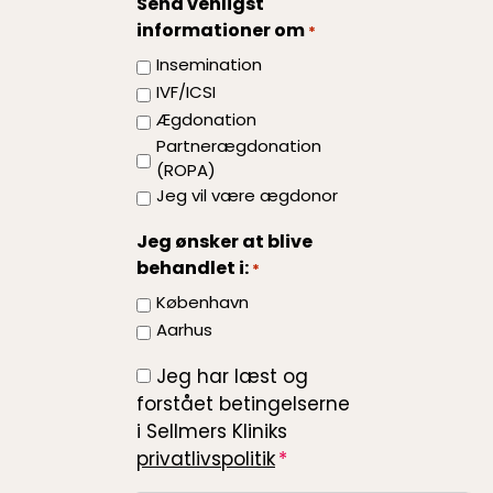
Send venligst
på
informationer om
*
din
behandling?
Insemination
IVF/ICSI
Ægdonation
Partnerægdonation
(ROPA)
Jeg vil være ægdonor
Jeg ønsker at blive
behandlet i:
*
København
Aarhus
Jeg har læst og
*
forstået betingelserne
i Sellmers Kliniks
privatlivspolitik