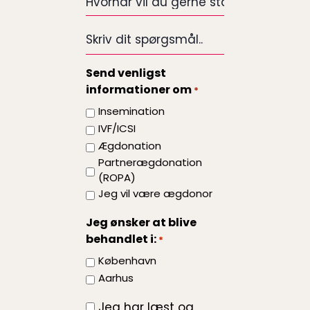
*
vil
du
Skriv
gerne
dit
starte
spørgsmål..
Send venligst
på
informationer om
*
din
behandling?
Insemination
IVF/ICSI
Ægdonation
Partnerægdonation
(ROPA)
Jeg vil være ægdonor
Jeg ønsker at blive
behandlet i:
*
København
Aarhus
Jeg har læst og
*