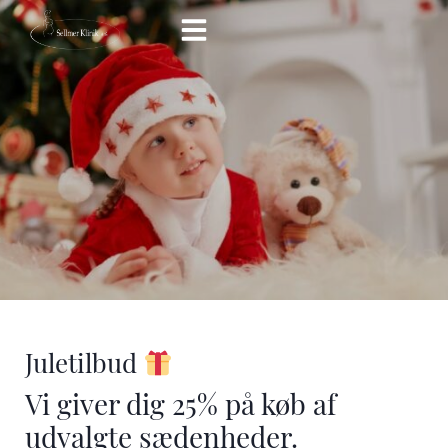
Hop
til
indholdet
Juletilbud
Vi giver dig 25% på køb af
udvalgte sædenheder.