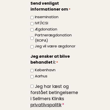
spørgsmål..
Send venligst
på
informationer om
*
din
behandling?
Insemination
IVF/ICSI
Ægdonation
Partnerægdonation
(ROPA)
Jeg vil være ægdonor
Jeg ønsker at blive
behandlet i:
*
København
Aarhus
Jeg har læst og
*
forstået betingelserne
i Sellmers Kliniks
privatlivspolitik